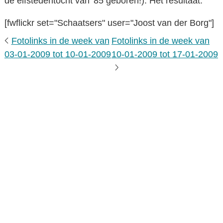
de elfstedentocht van '85 geboren!). Het resultaat:
[fwflickr set="Schaatsers" user="Joost van der Borg"]
Fotolinks in de week van
Fotolinks in de week van
03-01-2009 tot 10-01-2009
10-01-2009 tot 17-01-2009