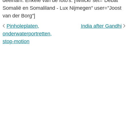
deelnam. Enkele van de foto's: [fwflickr set="Debat
Somalië en Somaliland - Lux Nijmegen" user="Joost
van der Borg"]
Pinholeplaten,
India after Gandhi
onderwaterportretten,
stop-motion