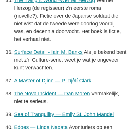
The Twilight World -Werner Herzog
Werner
Herzog (de regisseur) z'n eerste roma
(novelle?). Fictie over de Japanse soldaat die
niet wist dat de tweede wereldoorlog voorbij
was, en decennia doorvocht. Het boek is fictie,
het verhaal niet.
Surface Detail - Iain M. Banks
Als je bekend bent
met z'n Culture-serie, weet je wat je ongeveer
kunt verwachten.
A Master of Djinn — P. Djèlí Clark
The Nova Incident — Dan Moren
Vermakelijk,
niet te serieus.
Sea of Tranquility — Emily St. John Mandel
Edges — Linda Nagata
Avonturiers op een