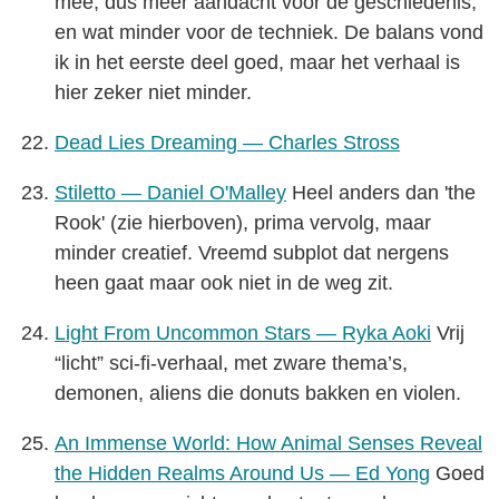
mee, dus meer aandacht voor de geschiedenis,
en wat minder voor de techniek. De balans vond
ik in het eerste deel goed, maar het verhaal is
hier zeker niet minder.
Dead Lies Dreaming — Charles Stross
Stiletto — Daniel O'Malley
Heel anders dan 'the
Rook' (zie hierboven), prima vervolg, maar
minder creatief. Vreemd subplot dat nergens
heen gaat maar ook niet in de weg zit.
Light From Uncommon Stars — Ryka Aoki
Vrij
“licht” sci-fi-verhaal, met zware thema’s,
demonen, aliens die donuts bakken en violen.
An Immense World: How Animal Senses Reveal
the Hidden Realms Around Us — Ed Yong
Goed