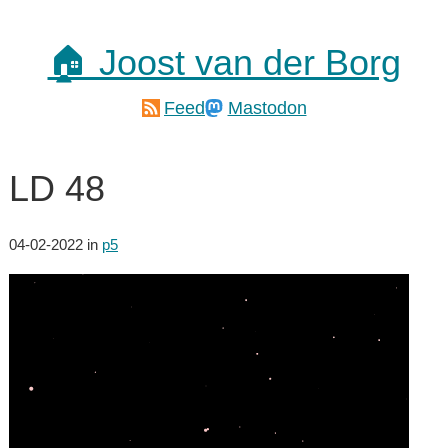
🏠 Joost van der Borg
Feed
Mastodon
LD 48
04-02-2022
in
p5