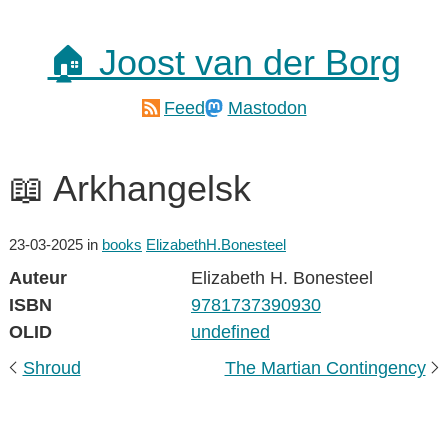
🏠 Joost van der Borg
Feed
Mastodon
📖 Arkhangelsk
23-03-2025
in
books
ElizabethH.Bonesteel
Auteur
Elizabeth H. Bonesteel
ISBN
9781737390930
OLID
undefined
Shroud
The Martian Contingency