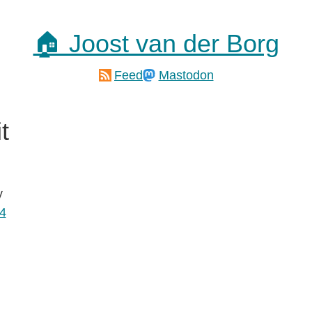
🏠 Joost van der Borg
Feed
Mastodon
t
y
4